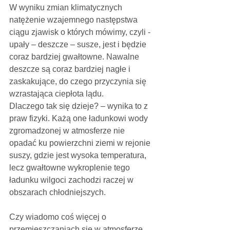
W wyniku zmian klimatycznych 
natężenie wzajemnego następstwa 
ciągu zjawisk o których mówimy, czyli - 
upały – deszcze – susze, jest i będzie 
coraz bardziej gwałtowne. Nawalne 
deszcze są coraz bardziej nagłe i 
zaskakujące, do czego przyczynia się 
wzrastająca ciepłota lądu. 
Dlaczego tak się dzieje? – wynika to z 
praw fizyki. Każą one ładunkowi wody 
zgromadzonej w atmosferze nie 
opadać ku powierzchni ziemi w rejonie 
suszy, gdzie jest wysoka temperatura, 
lecz gwałtowne wykroplenie tego
ładunku wilgoci zachodzi raczej w 
obszarach chłodniejszych.
Czy wiadomo coś więcej o 
przemieszczaniach się w atmosferze 