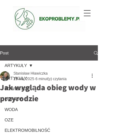
Post
ARTYKUŁY
Stanisław Hławiczka
ARTYKUŁY
25 maj 2025
6 minut(y) czytania
Jak wygląda obieg wody w
POWIETRZE
przyrodzie
ODPADY
WODA
OZE
ELEKTROMOBILNOŚĆ