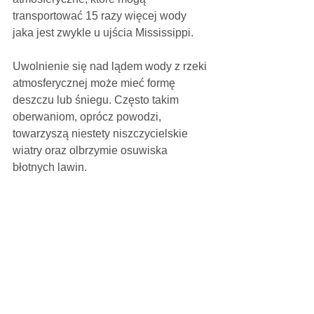
transportować 15 razy więcej wody 
jaka jest zwykle u ujścia Mississippi.
Uwolnienie się nad lądem wody z rzeki 
atmosferycznej może mieć formę 
deszczu lub śniegu. Często takim 
oberwaniom, oprócz powodzi, 
towarzyszą niestety niszczycielskie 
wiatry oraz olbrzymie osuwiska
błotnych lawin.
Jest jeszcze inny problem: 
nadmiarowym opadom w jednych 
rejonach, towarzyszą w innych 
rejonach niespotykane wcześniej 
susze.