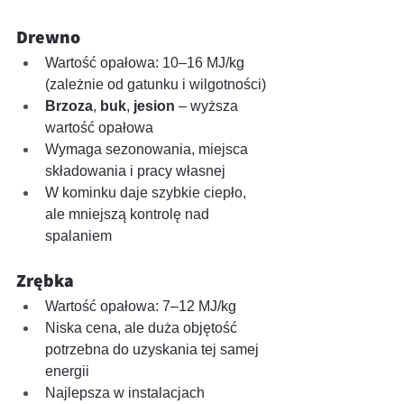
Drewno
Wartość opałowa: 10–16 MJ/kg 
(zależnie od gatunku i wilgotności)
Brzoza
, 
buk
, 
jesion
 – wyższa 
wartość opałowa
Wymaga sezonowania, miejsca 
składowania i pracy własnej
W kominku daje szybkie ciepło, 
ale mniejszą kontrolę nad 
spalaniem
Zrębka
Wartość opałowa: 7–12 MJ/kg
Niska cena, ale duża objętość 
potrzebna do uzyskania tej samej 
energii
Najlepsza w instalacjach 