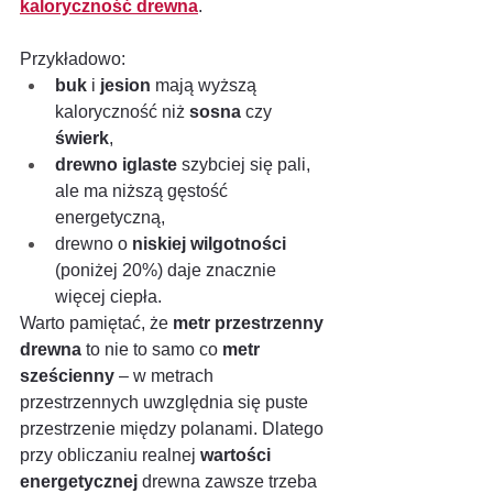
kaloryczność drewna
.
Przykładowo:
buk
 i 
jesion
 mają wyższą 
kaloryczność niż 
sosna
 czy 
świerk
,
drewno iglaste
 szybciej się pali, 
ale ma niższą gęstość 
energetyczną,
drewno o 
niskiej wilgotności
(poniżej 20%) daje znacznie 
więcej ciepła.
Warto pamiętać, że 
metr przestrzenny 
drewna
 to nie to samo co 
metr 
sześcienny
 – w metrach 
przestrzennych uwzględnia się puste 
przestrzenie między polanami. Dlatego 
przy obliczaniu realnej 
wartości 
energetycznej
 drewna zawsze trzeba 