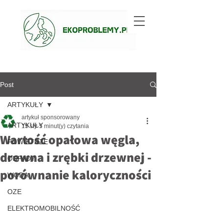
Post
ARTYKUŁY
artykuł sponsorowany
ARTYKUŁY
15 sty
5 minut(y) czytania
Wartość opałowa węgla,
POWIETRZE
drewna i zrębki drzewnej -
ODPADY
porównanie kaloryczności
WODA
OZE
ELEKTROMOBILNOŚĆ