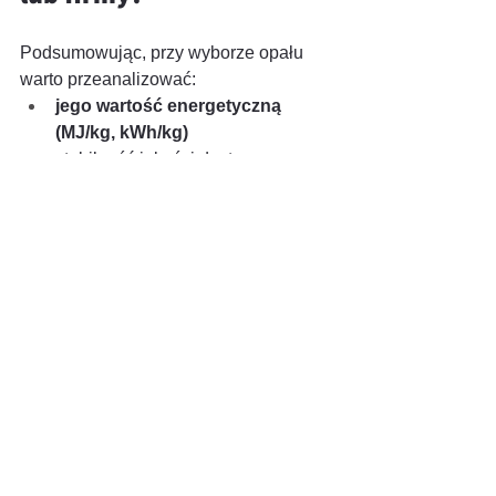
Podsumowując, przy wyborze opału 
warto przeanalizować:
jego wartość energetyczną 
(MJ/kg, kWh/kg)
stabilność jakości dostaw
możliwość magazynowania
dopasowanie do typu pieca
koszty obsługi i czyszczenia
wpływ na środowisko
Szczególnie ważne
 jest też to, czy 
planujesz modernizację instalacji w 
przyszłości – niektóre systemy 
pozwalają łatwiej przejść na inne 
paliwo, inne są projektowane bardzo 
wąsko pod jeden typ opału.
Jeśli chcesz realnie obniżyć rachunki 