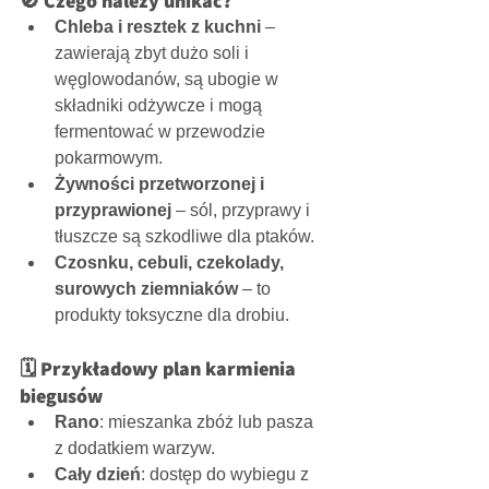
🚫 Czego należy unikać?
Chleba i resztek z kuchni
 – 
zawierają zbyt dużo soli i 
węglowodanów, są ubogie w 
składniki odżywcze i mogą 
fermentować w przewodzie 
pokarmowym.
Żywności przetworzonej i 
przyprawionej
 – sól, przyprawy i 
tłuszcze są szkodliwe dla ptaków.
Czosnku, cebuli, czekolady, 
surowych ziemniaków
 – to 
produkty toksyczne dla drobiu.
🗓️ Przykładowy plan karmienia 
biegusów
Rano
: mieszanka zbóż lub pasza 
z dodatkiem warzyw.
Cały dzień
: dostęp do wybiegu z 