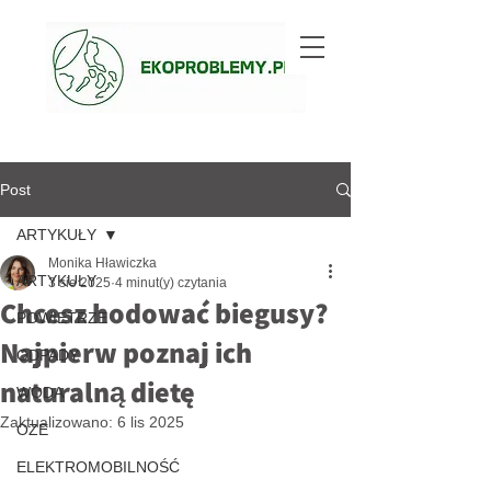
Post
ARTYKUŁY
Monika Hławiczka
ARTYKUŁY
3 sie 2025
4 minut(y) czytania
Chcesz hodować biegusy?
POWIETRZE
Najpierw poznaj ich
ODPADY
naturalną dietę
WODA
Zaktualizowano:
6 lis 2025
OZE
ELEKTROMOBILNOŚĆ