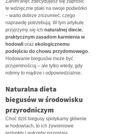
Zanim więc zdecydujesz się zaprosić 
te wdzięczne ptaki na swoje podwórko 
– warto dobrze zrozumieć, czego 
naprawdę potrzebują. W tym artykule 
przyjrzymy się ich 
naturalnej diecie
, 
praktycznym zasadom karmienia w 
hodowli
 oraz 
ekologicznemu 
podejściu do chowu przydomowego
. 
Hodowanie biegusów może być 
przyjemnością – ale tylko wtedy, gdy 
robimy to mądrze i odpowiedzialnie.
Naturalna dieta 
biegusów w środowisku 
przyrodniczym
Choć dziś biegusy spotykamy głównie 
w hodowlach, to ich żywieniowe 
instynkty i potrzeby pozostają 