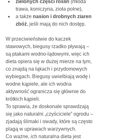
zielonych części roślin
 (młoda 
trawa, koniczyna, zioła polne),
a także 
nasion i drobnych ziaren 
zbóż
, jeśli mają do nich dostęp.
W przeciwieństwie do kaczek 
stawowych, biegusy rzadko pływają – 
są ptakami wodno-lądowymi, więc ich 
dieta opiera się w dużej mierze na tym, 
co znajdą na łąkach i przydomowych 
wybiegach. Biegusy uwielbiają wodę i 
wodne kąpiele, ale ich wodna 
aktywność ogranicza się głównie do 
krótkich kąpieli.
To sprawia, że doskonale sprawdzają 
się jako naturalni „czyściciele” ogrodu – 
zjadają ślimaki i owady, które są często 
plagą w uprawach warzywnych.
Co ważne, ich naturalna dieta jest 