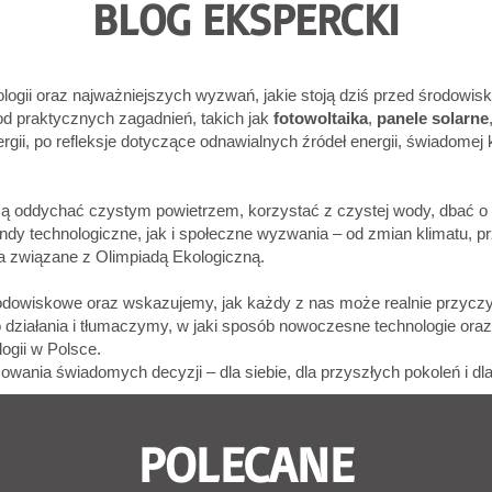
BLOG EKSPERCKI
logii oraz najważniejszych wyzwań, jakie stoją dziś przed środowis
d praktycznych zagadnień, takich jak
fotowoltaika
,
panele solarne
nergii, po refleksje dotyczące odnawialnych źródeł energii, świadome
hcą oddychać czystym powietrzem, korzystać z czystej wody, dbać o
y technologiczne, jak i społeczne wyzwania – od zmian klimatu, pr
a związane z Olimpiadą Ekologiczną.
dowiskowe oraz wskazujemy, jak każdy z nas może realnie przyczyn
 działania i tłumaczymy, w jaki sposób nowoczesne technologie or
ogii w Polsce.
mowania świadomych decyzji – dla siebie, dla przyszłych pokoleń i dla
POLECANE