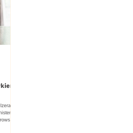
rykiem
Izera" -
ister
rowski,