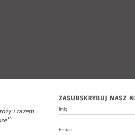
ZASUBSKRYBUJ NASZ N
Imię
róży i razem
sze"
E-mail