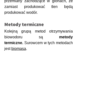
przemiany zachodzące w glonach, że 
zamiast produkować tlen będą 
produkować wodór.
Metody termiczne
Kolejną grupą metod otrzymywania 
biowodoru są 
metody 
termiczne.
 Surowcem w tych metodach 
jest 
biomasa
.
Zdj.3