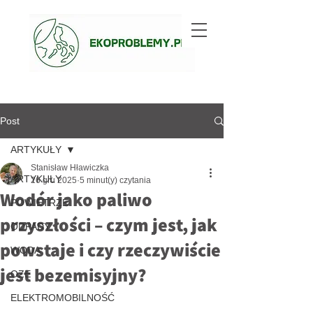
Post
ARTYKUŁY
Stanisław Hławiczka
ARTYKUŁY
26 gru 2025
5 minut(y) czytania
Wodór jako paliwo
POWIETRZE
przyszłości – czym jest, jak
ODPADY
powstaje i czy rzeczywiście
WODA
jest bezemisyjny?
OZE
ELEKTROMOBILNOŚĆ