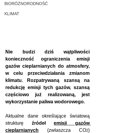
BIORÓŻNORODNOŚĆ
KLIMAT
Nie budzi dziś wątpliwości 
konieczność ograniczenia emisji 
gazów cieplarnianych do atmosfery, 
w celu przeciwdziałania zmianom 
klimatu. Rozpatrywaną szansą na 
redukcję emisji tych gazów, szansą 
częściowo już realizowaną, jest 
wykorzystanie paliwa wodorowego.
Aktualne dane określające światową 
strukturę 
źródeł 
emisji gazów 
cieplarnianych
 (zwłaszcza CO
) 
2