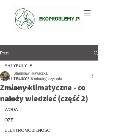
Post
ARTYKUŁY
Stanisław Hławiczka
ARTYKUŁY
1 lis 2025
6 minut(y) czytania
Zmiany klimatyczne - co
POWIETRZE
należy wiedzieć (część 2)
ODPADY
WODA
OZE
ELEKTROMOBILNOŚĆ