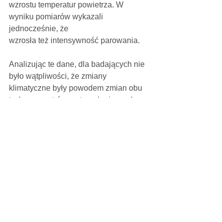
wzrostu temperatur powietrza. W 
wyniku pomiarów wykazali 
jednocześnie, że
wzrosła też intensywność parowania. 
Analizując te dane, dla badających nie 
było wątpliwości, że zmiany
klimatyczne były powodem zmian obu 
tych parametrów meteorologicznych – 
wielkości opadów i intensywności 
parowania. Połączenie obu tych 
przeciwstawnych tendencji, i co 
najważniejsze, obu wyraźnie 
intensywniejszych niż były wcześniej 
obserwowane, spowodował, że 
wypadkowy obraz suszy
na tym terenie pozostał bez zmian. W 
opinii tych naukowców wpływ zmian 
klimatycznych na wzrost temperatury, 